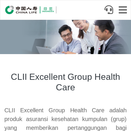
Skip
to
main
Image
content
Product
Summary
CLII Excellent Group Health
Care
CLII Excellent Group Health Care adalah
produk asuransi kesehatan kumpulan (grup)
yang memberikan pertanggungan bagi