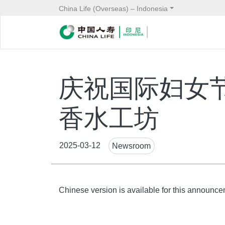
China Life (Overseas) – Indonesia
庆祝国际妇女
香水工坊
News
2025-03-12
Newsroom
Tags
Body
Chinese version is available for this announce