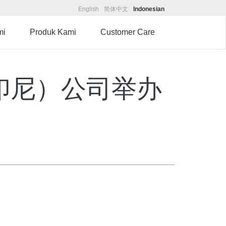
English
简体中文
Indonesian
mi
Produk Kami
Customer Care
印尼）公司举办