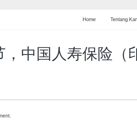
Lompat
ke
isi
Home
Tentang Ka
utama
节，中国人寿保险（
ment.